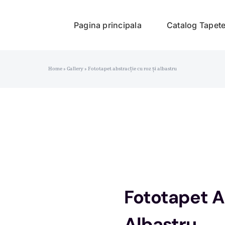
Pagina principala
Catalog Tapet
Home
»
Gallery
»
Fototapet abstracție cu roz și albastru
Fototapet A
Albastru