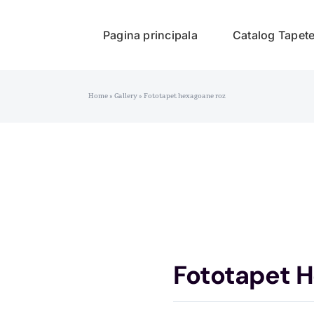
Pagina principala
Catalog Tapet
Home
»
Gallery
»
Fototapet hexagoane roz
Fototapet 